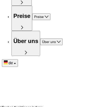
Preise
Preise
Über uns
Über uns
de