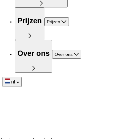
Prijzen
Prijzen
Over ons
Over ons
nl