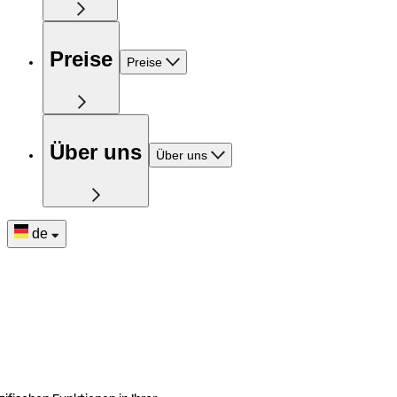
Preise
Preise
Über uns
Über uns
de