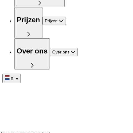
Prijzen
Prijzen
Over ons
Over ons
nl