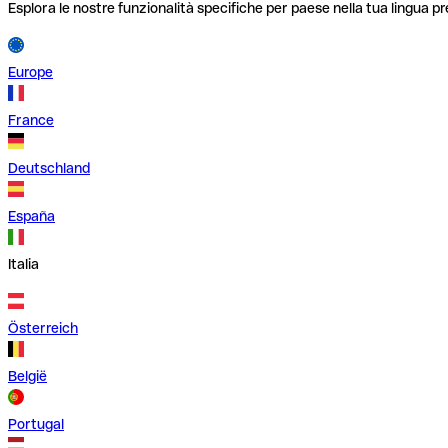
Esplora le nostre funzionalità specifiche per paese nella tua lingua pr
Europe
France
Deutschland
España
Italia
Österreich
België
Portugal