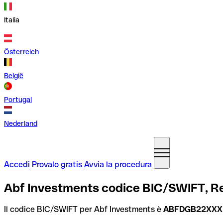
Italia
Österreich
België
Portugal
Nederland
Accedi
Provalo gratis
Avvia la procedura
Abf Investments codice BIC/SWIFT, R
Il codice BIC/SWIFT per Abf Investments è
ABFDGB22XXX