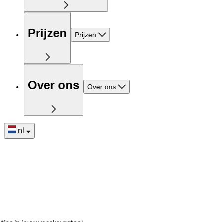
Prijzen
Prijzen
Over ons
Over ons
nl