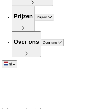
Prijzen
Prijzen
Over ons
Over ons
nl