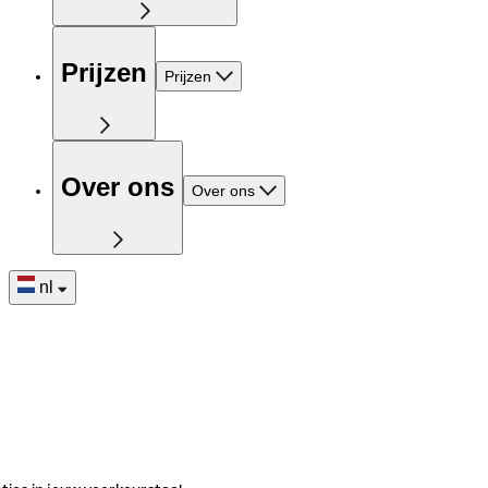
Prijzen
Prijzen
Over ons
Over ons
nl