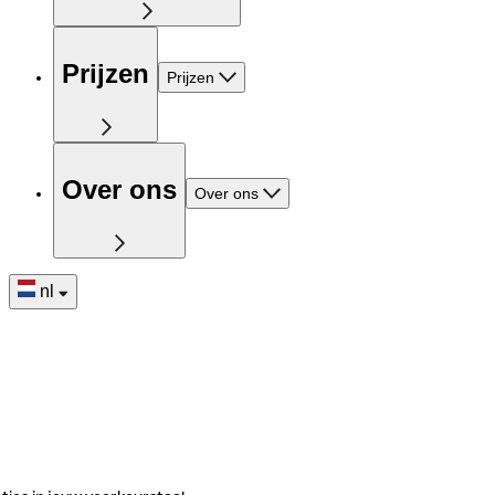
Prijzen
Prijzen
Over ons
Over ons
nl