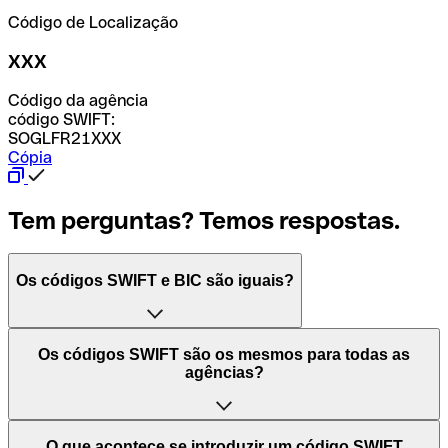
Código de Localização
XXX
Código da agência
código SWIFT:
SOGLFR21XXX
Cópia
Tem perguntas? Temos respostas.
Os códigos SWIFT e BIC são iguais?
O acrónimo SWIFT significa "Society for Worldwide
Os códigos SWIFT são os mesmos para todas as
Interbank Financial Telecommunication (Sociedade para
agências?
as Telecomunicações Financeiras Interbancárias
Mundiais)". Trata-se de uma rede mundial onde se
processam pagamentos entre países. Por outro lado, BIC
Depende dos bancos. Nalguns casos, alguns usam o
O que acontece se introduzir um código SWIFT