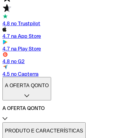
4.8 no Trustpilot
4.7 na App Store
4.7 na Play Store
4.8 no G2
4.5 no Capterra
A OFERTA QONTO
A OFERTA QONTO
Tarifas
Conta profissional online
PRODUTO E CARACTERÍSTICAS
Conta profissional freelance