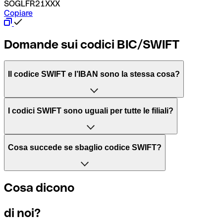
SOGLFR21XXX
Copiare
Domande sui codici BIC/SWIFT
Il codice SWIFT e l’IBAN sono la stessa cosa?
L'acronimo SWIFT sta per “Society for Worldwide Interbank 
I codici SWIFT sono uguali per tutte le filiali?
Il BIC, invece, sta per “Bank Identifier Code” ed è una sequ
Dipende dalle banche. In alcuni casi le banche utilizzano lo
Cosa succede se sbaglio codice SWIFT?
filiale.
Se per caso invii un pagamento a un codice SWIFT esistente
Cosa dicono
Per sapere a quale filiale fa riferimento un codice SWIFT, è 
Altrimenti significa che è il codice di una delle filiali locali.
di noi?
Se ti accorgi di aver usato un codice SWIFT sbagliato, cont