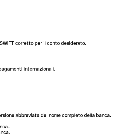
e SWIFT corretto per il conto desiderato.
 pagamenti internazionali.
 versione abbreviata del nome completo della banca.
nca..
anca.