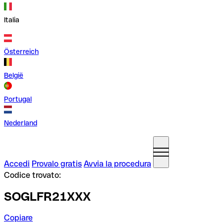
Italia
Österreich
België
Portugal
Nederland
Accedi
Provalo gratis
Avvia la procedura
Codice trovato:
SOGLFR21XXX
Copiare