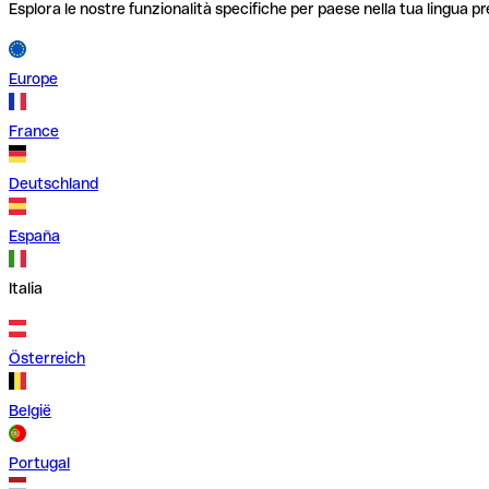
Esplora le nostre funzionalità specifiche per paese nella tua lingua pr
Europe
France
Deutschland
España
Italia
Österreich
België
Portugal