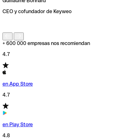
Guillaume Bonnard
de enviar tu transferencia.
CEO y cofundador de Keyweo
S
+ 600 000 empresas nos recomiendan
4.7
en App Store
4.7
en Play Store
4.8