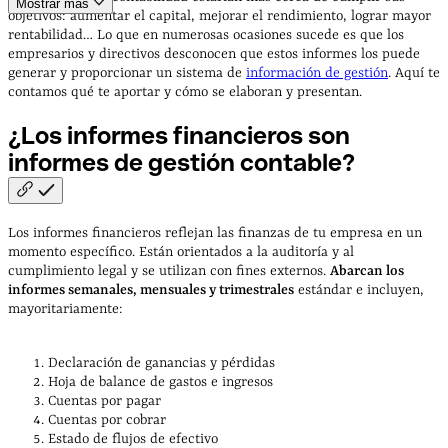
Mostrar más
contable y financiera
Cómo crear un modelo de informe de
objetivos: aumentar el capital, mejorar el rendimiento, lograr mayor
gestión contable
Herramientas para elaborar informes de
rentabilidad… Lo que en numerosas ocasiones sucede es que los
contabilidad y finanzas
empresarios y directivos desconocen que estos informes los puede
generar y proporcionar un sistema de
información de gestión
. Aquí te
contamos qué te aportar y cómo se elaboran y presentan.
¿Los informes financieros son
informes de gestión
contable?
Los informes financieros reflejan las finanzas de tu empresa en un
momento específico. Están orientados a la auditoría y al
cumplimiento legal y se utilizan con fines externos.
Abarcan los
informes semanales, mensuales y trimestrales
estándar e incluyen,
mayoritariamente:
Declaración de ganancias y pérdidas
Hoja de balance de gastos e ingresos
Cuentas por pagar
Cuentas por cobrar
Estado de flujos de efectivo