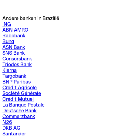
Andere banken in Brazilië
ING
ABN AMRO
Rabobank
Bunq
ASN Bank
SNS Bank
Consorsbank
Triodos Bank
Klarna
Targobank
BNP Paribas
Crédit Agricole
Société Générale
Crédit Mutuel
La Banque Postale
Deutsche Bank
Commerzbank
N26
DKB AG
Santander