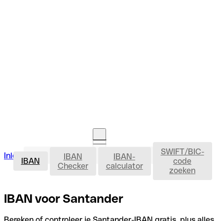
SWIFT/BIC-
IBAN
Inloggen
IBAN
IBAN-
Rekening openen
IBAN
code
Checker
calculator
zoeken
IBAN voor Santander
Bereken of controleer je Santander-IBAN gratis, plus alles