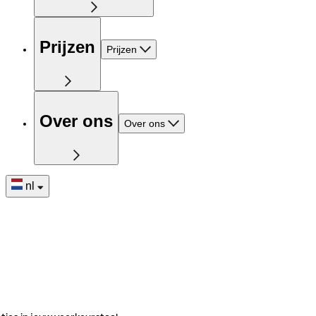
Prijzen
Prijzen
Over ons
Over ons
nl