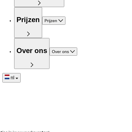
Prijzen
Prijzen
Over ons
Over ons
nl