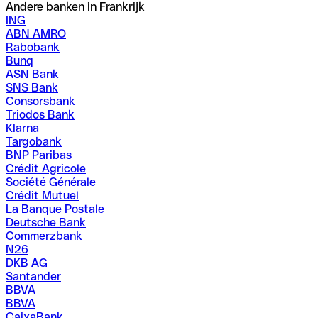
Andere banken in Frankrijk
ING
ABN AMRO
Rabobank
Bunq
ASN Bank
SNS Bank
Consorsbank
Triodos Bank
Klarna
Targobank
BNP Paribas
Crédit Agricole
Société Générale
Crédit Mutuel
La Banque Postale
Deutsche Bank
Commerzbank
N26
DKB AG
Santander
BBVA
BBVA
CaixaBank