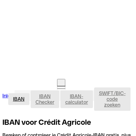
SWIFT/BIC-
IBAN
Inloggen
IBAN
IBAN-
Rekening openen
IBAN
code
Checker
calculator
zoeken
IBAN voor Crédit Agricole
Bereken of controleer je Crédit Agricole-IBAN gratis, plus