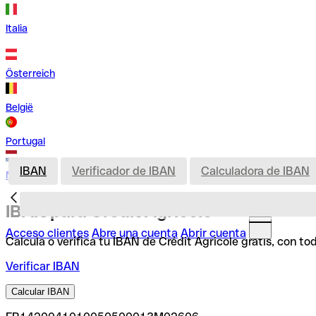
Italia
Österreich
België
Portugal
IBAN
Verificador de IBAN
Calculadora de IBAN
Nederland
IBAN para Crédit Agricole
Acceso clientes
Abre una cuenta
Abrir cuenta
Calcula o verifica tu IBAN de Crédit Agricole gratis, con t
Verificar IBAN
Calcular IBAN