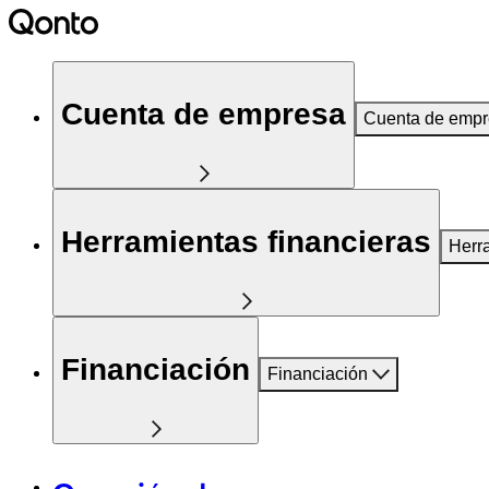
Cuenta de empresa
Cuenta de emp
Herramientas financieras
Herr
Financiación
Financiación