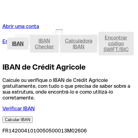
Abrir uma conta
Encontrar
IBAN
IBAN
Calculadora
Entrar
Abrir uma conta
IBAN
código
Checker
IBAN
SWIFT/BIC
IBAN de Crédit Agricole
Calcule ou verifique o IBAN de Crédit Agricole
gratuitamente, com tudo o que precisa de saber sobre a
sua estrutura, onde encontrá-lo e como utilizá-lo
corretamente.
Verificar IBAN
Calcular IBAN
FR1420041010050500013M02606