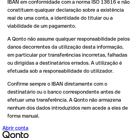
IBAN em conformidade com a norma ISO 13616 e não
A sua instituição pode iniciar um processo de reclamação a
transpostos dígitos e a combinação resultante é formalmente
constituem qualquer declaração sobre a existência
seu pedido;
válida.
real de uma conta, a identidade do titular ou a
A devolução não está garantida, especialmente se o
viabilidade de um pagamento.
destinatário já tiver utilizado o dinheiro
Recomendação
: peça ao destinatário que confirme o IBAN
Em transferências internacionais fora do espaço SEPA, a
A Qonto não assume qualquer responsabilidade pelos
por escrito, especialmente em novas relações comerciais ou
recuperação é consideravelmente mais complexa e implica
com montantes elevados. A existência de uma conta só pode
danos decorrentes da utilização desta informação,
comissões adicionais.
ser verificada pelo próprio Crédit Agricole ou através de uma
em particular por transferências incorretas, falhadas
transferência de teste.
Recomendação
: verifique cada IBAN antes de efetuar uma
ou dirigidas a destinatários errados. A utilização é
transferência com o nosso IBAN Checker gratuito e, em caso
efetuada sob a responsabilidade do utilizador.
de dúvida, confirme-o diretamente com o destinatário. Esta
precaução é especialmente importante com montantes
Confirme sempre o IBAN diretamente com o
elevados ou em novas relações comerciais.
destinatário ou o banco correspondente antes de
efetuar uma transferência. A Qonto não armazena
nenhum dos dados introduzidos nem acede a eles de
forma manual.
Abrir conta