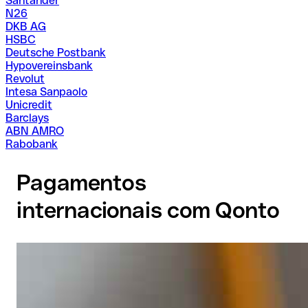
Santander
N26
DKB AG
HSBC
Deutsche Postbank
Hypovereinsbank
Revolut
Intesa Sanpaolo
Unicredit
Barclays
ABN AMRO
Rabobank
Pagamentos
internacionais com Qonto