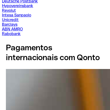
Deutsche Postbank
Hypovereinsbank
Revolut
Intesa Sanpaolo
Unicredit
Barclays
ABN AMRO
Rabobank
Pagamentos
internacionais com Qonto