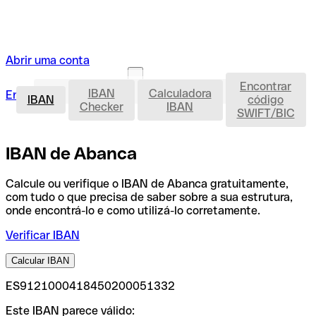
Abrir uma conta
Encontrar
IBAN
IBAN
Calculadora
Entrar
Abrir uma conta
IBAN
código
Checker
IBAN
SWIFT/BIC
IBAN de Abanca
Calcule ou verifique o IBAN de Abanca gratuitamente,
com tudo o que precisa de saber sobre a sua estrutura,
onde encontrá-lo e como utilizá-lo corretamente.
Verificar IBAN
Calcular IBAN
ES9121000418450200051332
Este IBAN parece válido: