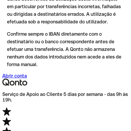
comissões adicionais.
ser verificada pelo próprio Abanca ou através de uma
em particular por transferências incorretas, falhadas
transferência de teste.
Recomendação
: verifique cada IBAN antes de efetuar uma
ou dirigidas a destinatários errados. A utilização é
transferência com o nosso IBAN Checker gratuito e, em caso
efetuada sob a responsabilidade do utilizador.
de dúvida, confirme-o diretamente com o destinatário. Esta
precaução é especialmente importante com montantes
Confirme sempre o IBAN diretamente com o
elevados ou em novas relações comerciais.
destinatário ou o banco correspondente antes de
efetuar uma transferência. A Qonto não armazena
nenhum dos dados introduzidos nem acede a eles de
forma manual.
Abrir conta
Serviço de Apoio ao Cliente 5 dias por semana - das 9h às
19h.