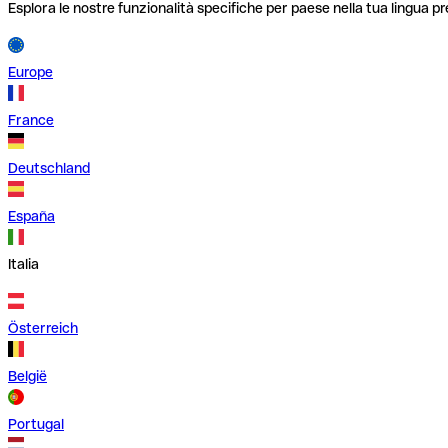
Esplora le nostre funzionalità specifiche per paese nella tua lingua pr
Europe
France
Deutschland
España
Italia
Österreich
België
Portugal