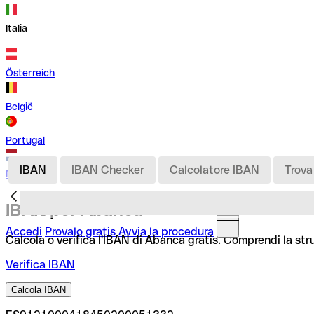
Italia
Österreich
België
Portugal
IBAN
IBAN Checker
Calcolatore IBAN
Trova
Nederland
IBAN per Abanca
Accedi
Provalo gratis
Avvia la procedura
Calcola o verifica l'IBAN di Abanca gratis. Comprendi la str
Verifica IBAN
Calcola IBAN