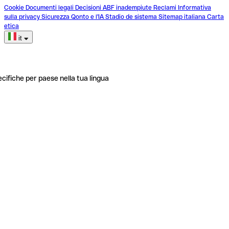
Cookie
Documenti legali
Decisioni ABF inadempiute
Reclami
Informativa
sulla privacy
Sicurezza
Qonto e l'IA
Stadio de sistema
Sitemap italiana
Carta
etica
it
ecifiche per paese nella tua lingua