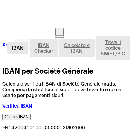
Trova il
IBAN
Accedi
IBAN
Calcolatore
Avvia la procedura
IBAN
codice
Checker
IBAN
SWIFT/BIC
IBAN per Société Générale
Calcola o verifica l'IBAN di Société Générale gratis.
Comprendi la struttura, e scopri dove trovarlo e come
usarlo per pagamenti sicuri.
Verifica IBAN
Calcola IBAN
FR1420041010050500013M02606