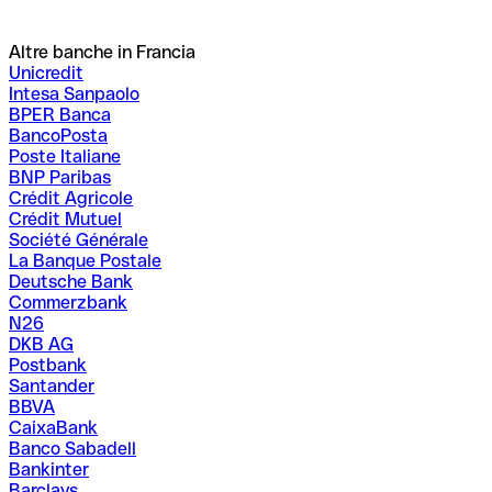
Altre banche in Francia
Unicredit
Intesa Sanpaolo
BPER Banca
BancoPosta
Poste Italiane
BNP Paribas
Crédit Agricole
Crédit Mutuel
Société Générale
La Banque Postale
Deutsche Bank
Commerzbank
N26
DKB AG
Postbank
Santander
BBVA
CaixaBank
Banco Sabadell
Bankinter
Barclays