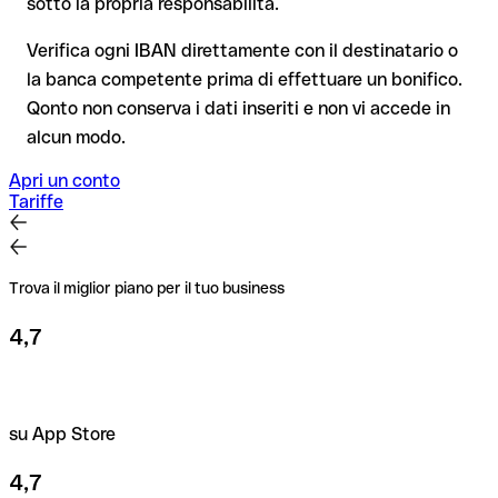
sotto la propria responsabilità.
esclusivamente da Société Générale stessa o tramite un
tua, e non si applica ai bonifici al di fuori dell'area SEPA.
bonifico di prova.
Verifica ogni IBAN direttamente con il destinatario o
la banca competente prima di effettuare un bonifico.
Consiglio
: verifica ogni IBAN prima di un bonifico con il nostro
Qonto non conserva i dati inseriti e non vi accede in
IBAN Checker gratuito, e in caso di dubbio confermalo con il
alcun modo.
destinatario. Questa attenzione è fondamentale soprattutto
per importi elevati o nuovi rapporti commerciali.
Apri un conto
Tariffe
Trova il miglior piano per il tuo business
4,7
su App Store
4,7