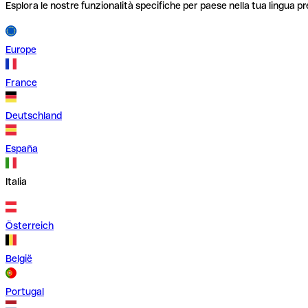
Esplora le nostre funzionalità specifiche per paese nella tua lingua pr
Europe
France
Deutschland
España
Italia
Österreich
België
Portugal