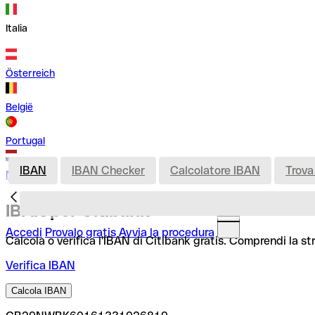
Italia
Österreich
België
Portugal
IBAN
IBAN Checker
Calcolatore IBAN
Trova
Nederland
IBAN per Citibank
Accedi
Provalo gratis
Avvia la procedura
Calcola o verifica l'IBAN di Citibank gratis. Comprendi la st
Verifica IBAN
Calcola IBAN