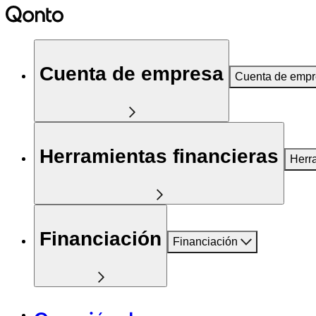
Cuenta de empresa
Cuenta de emp
Herramientas financieras
Herr
Financiación
Financiación