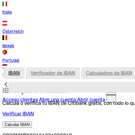
Italia
Österreich
België
Portugal
IBAN
Verificador de IBAN
Calculadora de IBAN
Nederland
IBAN para Citibank
Acceso clientes
Abre una cuenta
Abrir cuenta
Calcula o verifica tu IBAN de Citibank gratis, con todo lo 
Verificar IBAN
Calcular IBAN