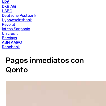
N26
DKB AG
HSBC
Deutsche Postbank
Hypovereinsbank
Revolut
Intesa Sanpaolo
Unicredit
Barclays
ABN AMRO
Rabobank
Pagos inmediatos con
Qonto