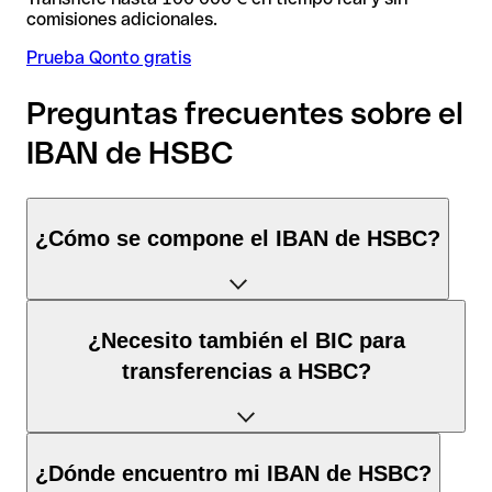
comisiones adicionales.
Prueba Qonto gratis
Preguntas frecuentes sobre el
IBAN de HSBC
¿Cómo se compone el IBAN de HSBC?
El IBAN de Francia tiene exactamente 27 caracteres y se
¿Necesito también el BIC para
compone de
tres elementos
:
transferencias a HSBC?
Código de país
(posición 1–2): Francia identifica
Francia según la norma ISO 3166-1.
Depende del
destino de la transferencia
:
¿Dónde encuentro mi IBAN de HSBC?
Dígitos de control
(posición 3–4): Calculados mediante