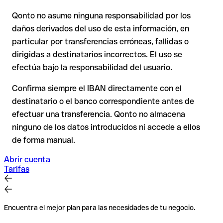
puede verificarla el propio HSBC o mediante una transferencia
de prueba.
Qonto no asume ninguna responsabilidad por los
En transferencias internacionales fuera del espacio SEPA, la
daños derivados del uso de esta información, en
recuperación es considerablemente más compleja y
conlleva
particular por transferencias erróneas, fallidas o
comisiones
.
dirigidas a destinatarios incorrectos. El uso se
efectúa bajo la responsabilidad del usuario.
Recomendación
: Verifica cada IBAN antes de una
transferencia con nuestro IBAN Checker gratuito y, en caso
Confirma siempre el IBAN directamente con el
de duda, confírmalo directamente con el destinatario. Esta
destinatario o el banco correspondiente antes de
precaución es especialmente importante con importes
efectuar una transferencia. Qonto no almacena
elevados o nuevas relaciones comerciales.
ninguno de los datos introducidos ni accede a ellos
de forma manual.
Abrir cuenta
Tarifas
Encuentra el mejor plan para las necesidades de tu negocio.