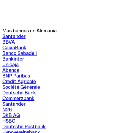
Más bancos en Alemania
Santander
BBVA
CaixaBank
Banco Sabadell
Bankinter
Unicaja
Abanca
BNP Paribas
Crédit Agricole
Société Générale
Deutsche Bank
Commerzbank
Santander
N26
DKB AG
HSBC
Deutsche Postbank
Hypovereinsbank