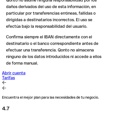
Qonto no asume ninguna responsabilidad por los
En transferencias internacionales fuera del espacio SEPA, la
daños derivados del uso de esta información, en
recuperación es considerablemente más compleja y
conlleva
particular por transferencias erróneas, fallidas o
comisiones
.
dirigidas a destinatarios incorrectos. El uso se
efectúa bajo la responsabilidad del usuario.
Recomendación
: Verifica cada IBAN antes de una
transferencia con nuestro IBAN Checker gratuito y, en caso
Confirma siempre el IBAN directamente con el
de duda, confírmalo directamente con el destinatario. Esta
destinatario o el banco correspondiente antes de
precaución es especialmente importante con importes
efectuar una transferencia. Qonto no almacena
elevados o nuevas relaciones comerciales.
ninguno de los datos introducidos ni accede a ellos
de forma manual.
Abrir cuenta
Tarifas
Encuentra el mejor plan para las necesidades de tu negocio.
4.7