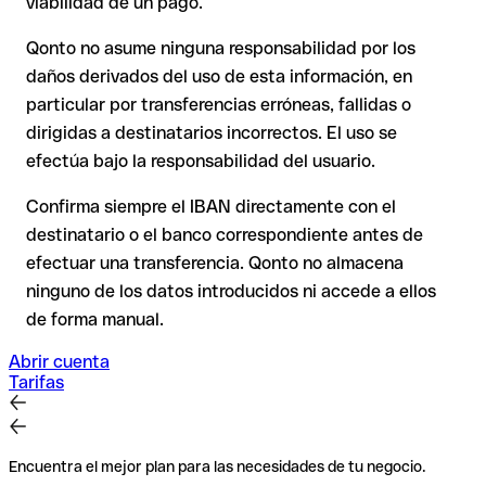
viabilidad de un pago.
puede verificarla el propio Barclays o mediante una
transferencia de prueba.
Qonto no asume ninguna responsabilidad por los
En transferencias internacionales fuera del espacio SEPA, la
daños derivados del uso de esta información, en
recuperación es considerablemente más compleja y
conlleva
particular por transferencias erróneas, fallidas o
comisiones
.
dirigidas a destinatarios incorrectos. El uso se
efectúa bajo la responsabilidad del usuario.
Recomendación
: Verifica cada IBAN antes de una
transferencia con nuestro IBAN Checker gratuito y, en caso
Confirma siempre el IBAN directamente con el
de duda, confírmalo directamente con el destinatario. Esta
destinatario o el banco correspondiente antes de
precaución es especialmente importante con importes
efectuar una transferencia. Qonto no almacena
elevados o nuevas relaciones comerciales.
ninguno de los datos introducidos ni accede a ellos
de forma manual.
Abrir cuenta
Tarifas
Encuentra el mejor plan para las necesidades de tu negocio.