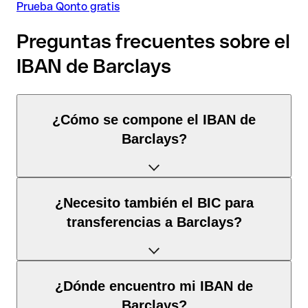
Prueba Qonto gratis
Preguntas frecuentes sobre el
IBAN de Barclays
¿Cómo se compone el IBAN de
Barclays?
El IBAN de Reino Unido tiene exactamente 22 caracteres y se
¿Necesito también el BIC para
compone de
tres elementos
:
transferencias a Barclays?
Código de país
(posición 1–2): Reino Unido identifica
Reino Unido según la norma ISO 3166-1.
Depende del
destino de la transferencia
:
¿Dónde encuentro mi IBAN de
Dígitos de control
(posición 3–4): Calculados mediante
el algoritmo MOD 97; permiten la validación
Barclays?