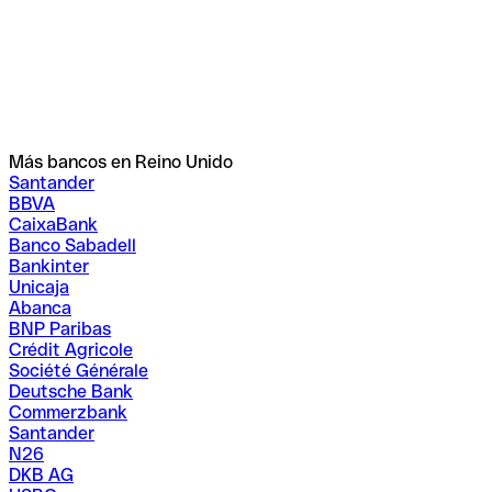
Más bancos en Reino Unido
Santander
BBVA
CaixaBank
Banco Sabadell
Bankinter
Unicaja
Abanca
BNP Paribas
Crédit Agricole
Société Générale
Deutsche Bank
Commerzbank
Santander
N26
DKB AG