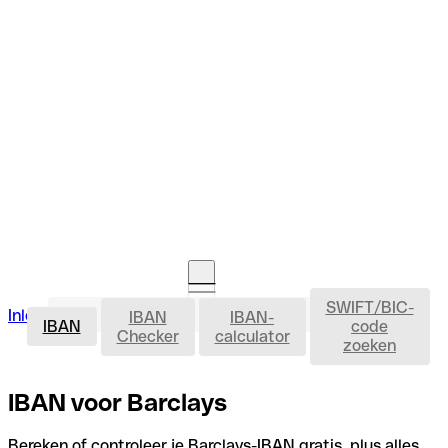
SWIFT/BIC-
IBAN
Inloggen
IBAN
IBAN-
Rekening openen
IBAN
code
Checker
calculator
zoeken
IBAN voor Barclays
Bereken of controleer je Barclays-IBAN gratis, plus alles