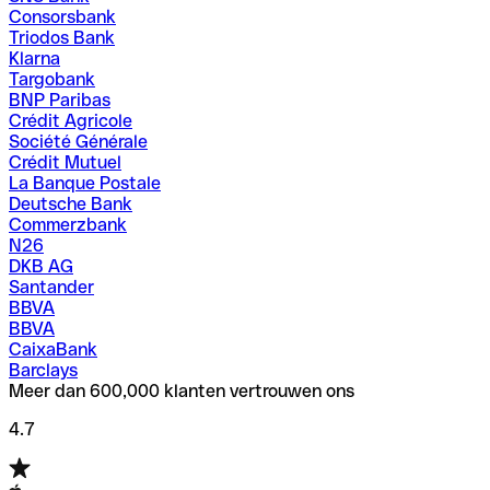
Consorsbank
Triodos Bank
Klarna
Targobank
BNP Paribas
Crédit Agricole
Société Générale
Crédit Mutuel
La Banque Postale
Deutsche Bank
Commerzbank
N26
DKB AG
Santander
BBVA
BBVA
CaixaBank
Barclays
Meer dan 600,000 klanten vertrouwen ons
4.7