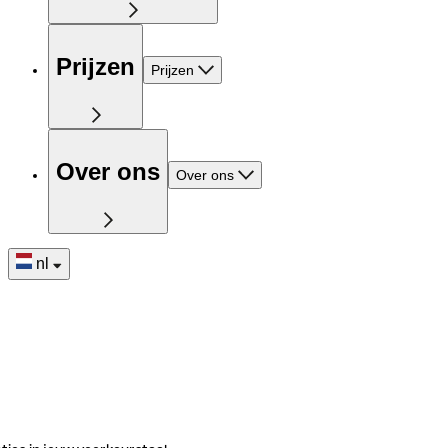
Prijzen
Prijzen
Over ons
Over ons
nl