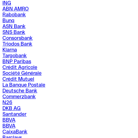
ING
ABN AMRO
Rabobank
Bunq
ASN Bank
SNS Bank
Consorsbank
Triodos Bank
Klarna
Targobank
BNP Paribas
Crédit Agricole
Société Générale
Crédit Mutuel
La Banque Postale
Deutsche Bank
Commerzbank
N26
DKB AG
Santander
BBVA
BBVA
CaixaBank
Barclays