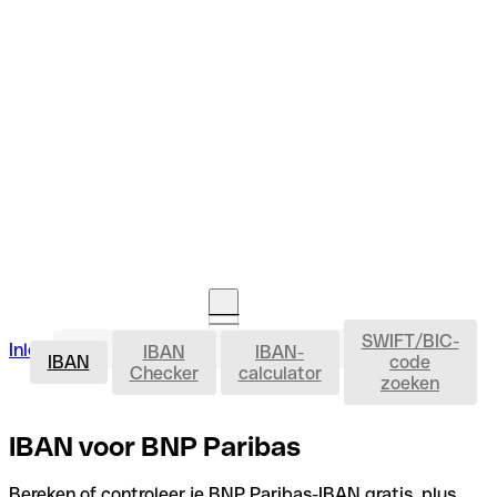
SWIFT/BIC-
IBAN
Inloggen
IBAN
IBAN-
Rekening openen
IBAN
code
Checker
calculator
zoeken
IBAN voor BNP Paribas
Bereken of controleer je BNP Paribas-IBAN gratis, plus