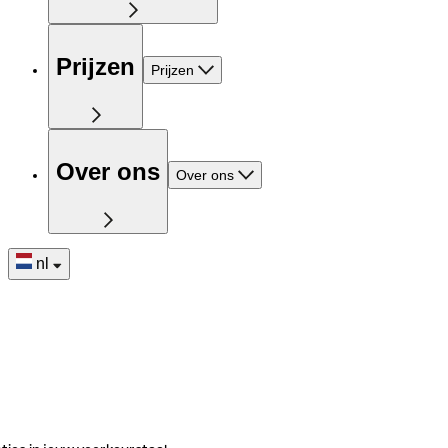
Prijzen
Prijzen
Over ons
Over ons
nl