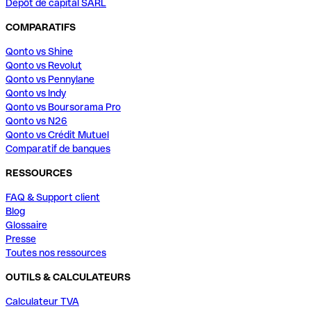
Dépôt de capital SARL
COMPARATIFS
Qonto vs Shine
Qonto vs Revolut
Qonto vs Pennylane
Qonto vs Indy
Qonto vs Boursorama Pro
Qonto vs N26
Qonto vs Crédit Mutuel
Comparatif de banques
RESSOURCES
FAQ & Support client
Blog
Glossaire
Presse
Toutes nos ressources
OUTILS & CALCULATEURS
Calculateur TVA