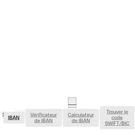
Trouver le
IBAN
Se connecter
Vérificateur
Calculateur
Ouvrir un compte
IBAN
code
de IBAN
de IBAN
SWIFT/BIC