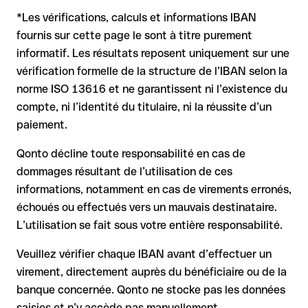
commerciale ou un montant important. L'existence d'un
Renseignez-vous à l'avance auprès de BNP Paribas sur les
compte ne peut être vérifiée que par BNP Paribas elle-même
*Les vérifications, calculs et informations IBAN
conditions en vigueur.
ou par un virement test.
Dans ce cas :
fournis sur cette page le sont à titre purement
informatif. Les résultats reposent uniquement sur une
la banque réceptrice doit coopérer au retour des fonds
vérification formelle de la structure de l’IBAN selon la
votre banque peut initier une procédure de rappel sur
norme ISO 13616 et ne garantissent ni l’existence du
demande
compte, ni l’identité du titulaire, ni la réussite d’un
le remboursement n’est pas garanti, surtout si les fonds ont
paiement.
déjà été retirés
pour les virements hors SEPA, la récupération est plus
Qonto décline toute responsabilité en cas de
complexe et peut entraîner des frais
dommages résultant de l’utilisation de ces
informations, notamment en cas de virements erronés,
Recommandation
: vérifiez systématiquement chaque IBAN
avant un virement (via un outil de vérification) et confirmez-le
échoués ou effectués vers un mauvais destinataire.
directement auprès du bénéficiaire en cas de doute. Cette
L’utilisation se fait sous votre entière responsabilité.
précaution est essentielle, en particulier pour des montants
élevés ou de nouvelles relations commerciales.
Veuillez vérifier chaque IBAN avant d’effectuer un
virement, directement auprès du bénéficiaire ou de la
banque concernée. Qonto ne stocke pas les données
saisies et n’y accède pas manuellement.