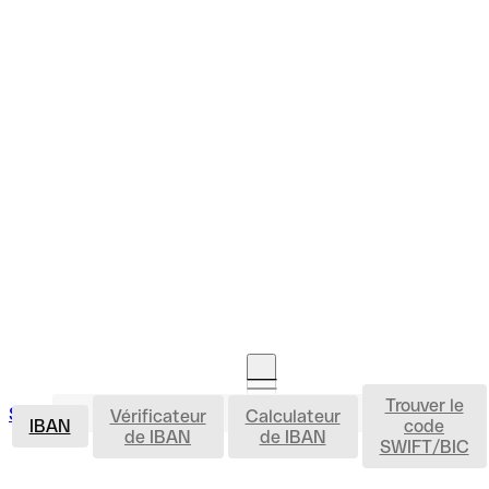
Trouver le
IBAN
Se connecter
Vérificateur
Calculateur
Ouvrir un compte
IBAN
code
de IBAN
de IBAN
SWIFT/BIC