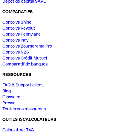
Dépôt de capital SARL
COMPARATIFS
Qonto vs Shine
Qonto vs Revolut
Qonto vs Pennylane
Qonto vs Indy
Qonto vs Boursorama Pro
Qonto vs N26
Qonto vs Crédit Mutuel
Comparatif de banques
RESSOURCES
FAQ & Support client
Blog
Glossaire
Presse
Toutes nos ressources
OUTILS & CALCULATEURS
Calculateur TVA