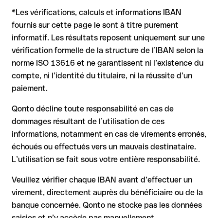
commerciale ou un montant important. L'existence d'un
Renseignez-vous à l'avance auprès de Crédit Mutuel sur les
compte ne peut être vérifiée que par Crédit Mutuel elle-même
*Les vérifications, calculs et informations IBAN
conditions en vigueur.
ou par un virement test.
Dans ce cas :
fournis sur cette page le sont à titre purement
informatif. Les résultats reposent uniquement sur une
la banque réceptrice doit coopérer au retour des fonds
vérification formelle de la structure de l’IBAN selon la
votre banque peut initier une procédure de rappel sur
norme ISO 13616 et ne garantissent ni l’existence du
demande
compte, ni l’identité du titulaire, ni la réussite d’un
le remboursement n’est pas garanti, surtout si les fonds ont
paiement.
déjà été retirés
pour les virements hors SEPA, la récupération est plus
Qonto décline toute responsabilité en cas de
complexe et peut entraîner des frais
dommages résultant de l’utilisation de ces
informations, notamment en cas de virements erronés,
Recommandation
: vérifiez systématiquement chaque IBAN
avant un virement (via un outil de vérification) et confirmez-le
échoués ou effectués vers un mauvais destinataire.
directement auprès du bénéficiaire en cas de doute. Cette
L’utilisation se fait sous votre entière responsabilité.
précaution est essentielle, en particulier pour des montants
élevés ou de nouvelles relations commerciales.
Veuillez vérifier chaque IBAN avant d’effectuer un
virement, directement auprès du bénéficiaire ou de la
banque concernée. Qonto ne stocke pas les données
saisies et n’y accède pas manuellement.