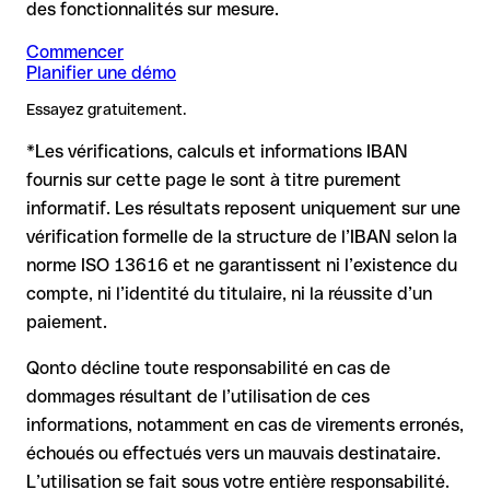
compte : aucune perte financière.
des fonctionnalités sur mesure.
ont été inversés, créant par hasard une autre combinaison
de pays hors SEPA, le BIC est indispensable.
IBAN formellement valide, mais incorrecte : c’est le cas le
formellement valide.
plus critique. Si une erreur (ex. inversion de chiffres) crée
Commencer
Planifier une démo
un IBAN valide, le virement peut être envoyé vers un autre
Recommandation
: demandez au bénéficiaire de vous
Remarque
compte.
: Pour les virements en devises étrangères (par ex.
confirmer l'IBAN par écrit, surtout pour une nouvelle relation
Essayez gratuitement.
USD, GBP), des frais de change peuvent s'appliquer.
commerciale ou un montant important. L'existence d'un
Renseignez-vous à l'avance auprès de Crédit Agricole sur les
compte ne peut être vérifiée que par Crédit Agricole elle-
*Les vérifications, calculs et informations IBAN
conditions en vigueur.
même ou par un virement test.
Dans ce cas :
fournis sur cette page le sont à titre purement
informatif. Les résultats reposent uniquement sur une
la banque réceptrice doit coopérer au retour des fonds
vérification formelle de la structure de l’IBAN selon la
votre banque peut initier une procédure de rappel sur
norme ISO 13616 et ne garantissent ni l’existence du
demande
compte, ni l’identité du titulaire, ni la réussite d’un
le remboursement n’est pas garanti, surtout si les fonds ont
paiement.
déjà été retirés
pour les virements hors SEPA, la récupération est plus
Qonto décline toute responsabilité en cas de
complexe et peut entraîner des frais
dommages résultant de l’utilisation de ces
informations, notamment en cas de virements erronés,
Recommandation
: vérifiez systématiquement chaque IBAN
avant un virement (via un outil de vérification) et confirmez-le
échoués ou effectués vers un mauvais destinataire.
directement auprès du bénéficiaire en cas de doute. Cette
L’utilisation se fait sous votre entière responsabilité.