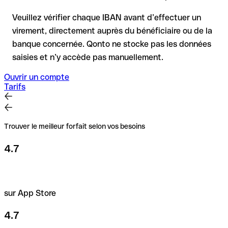
précaution est essentielle, en particulier pour des montants
élevés ou de nouvelles relations commerciales.
Veuillez vérifier chaque IBAN avant d’effectuer un
virement, directement auprès du bénéficiaire ou de la
banque concernée. Qonto ne stocke pas les données
saisies et n’y accède pas manuellement.
Ouvrir un compte
Tarifs
Trouver le meilleur forfait selon vos besoins
4.7
sur App Store
4.7