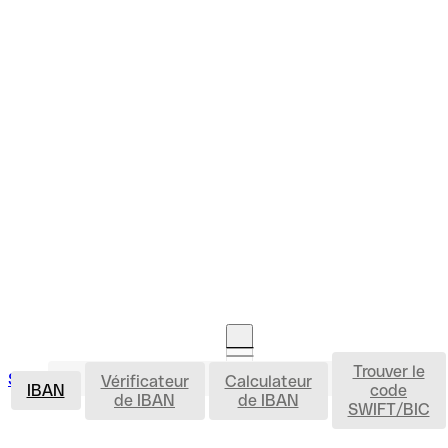
Trouver le
IBAN
Se connecter
Vérificateur
Calculateur
Ouvrir un compte
IBAN
code
de IBAN
de IBAN
SWIFT/BIC