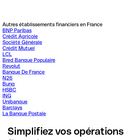
Autres établissements financiers en France
BNP Paribas
Crédit Agricole
Société Générale
Crédit Mutuel
LCL
Bred Banque Populaire
Revolut
Banque De France
N26
Bunq
HSBC
ING
Unibanque
Barclays
La Banque Postale
Simplifiez vos opérations