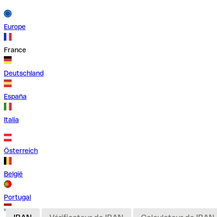
Europe
France
Deutschland
España
Italia
Österreich
België
Portugal