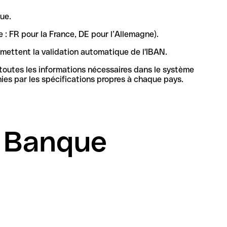
ue.
 : FR pour la France, DE pour l’Allemagne).
rmettent la validation automatique de l'IBAN.
 toutes les informations nécessaires dans le système
bancaire en France pour identifier de manière unique la banque et le compte, sa structure et sa longueur sont définies par les spécifications propres à chaque pays.
d Banque