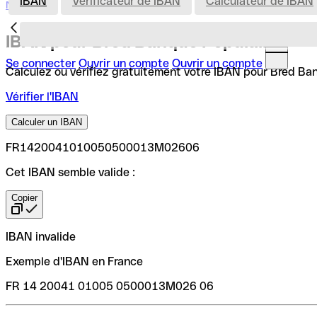
IBAN
Vérificateur de IBAN
Calculateur de IBAN
Nederland
IBAN pour Bred Banque Populaire
Se connecter
Ouvrir un compte
Ouvrir un compte
Calculez ou vérifiez gratuitement votre IBAN pour Bred Banq
Vérifier l'IBAN
Calculer un IBAN
FR1420041010050500013M02606
Cet IBAN semble valide :
Copier
IBAN invalide
Exemple d'IBAN en France
FR 14 20041 01005 0500013M026 06