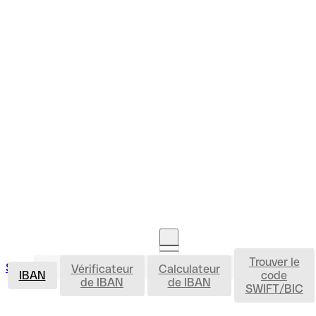
Trouver le
IBAN
Se connecter
Vérificateur
Calculateur
Ouvrir un compte
IBAN
code
de IBAN
de IBAN
SWIFT/BIC