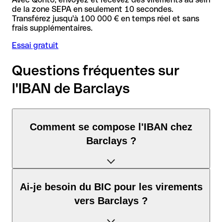
de la zone SEPA en seulement 10 secondes.
Transférez jusqu'à 100 000 € en temps réel et sans
frais supplémentaires.
Essai gratuit
Questions fréquentes sur
l'IBAN de Barclays
Comment se compose l'IBAN chez
Barclays ?
L'IBAN au Royaume-Uni se compose exactement de 22
Ai-je besoin du BIC pour les virements
caractères et comprend trois éléments :
vers Barclays ?
Code pays (positions 1–2) : GB identifie Royaume-Uni selon
la norme ISO 3166-1.