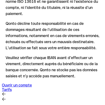
norme ISO 13616 et ne garantissent ni l’existence du
demande
compte, ni l’identité du titulaire, ni la réussite d’un
le remboursement n’est pas garanti, surtout si les fonds ont
paiement.
déjà été retirés
pour les virements hors SEPA, la récupération est plus
Qonto décline toute responsabilité en cas de
complexe et peut entraîner des frais
dommages résultant de l’utilisation de ces
informations, notamment en cas de virements erronés,
Recommandation
: vérifiez systématiquement chaque IBAN
avant un virement (via un outil de vérification) et confirmez-le
échoués ou effectués vers un mauvais destinataire.
directement auprès du bénéficiaire en cas de doute. Cette
L’utilisation se fait sous votre entière responsabilité.
précaution est essentielle, en particulier pour des montants
élevés ou de nouvelles relations commerciales.
Veuillez vérifier chaque IBAN avant d’effectuer un
virement, directement auprès du bénéficiaire ou de la
banque concernée. Qonto ne stocke pas les données
saisies et n’y accède pas manuellement.
Ouvrir un compte
Tarifs