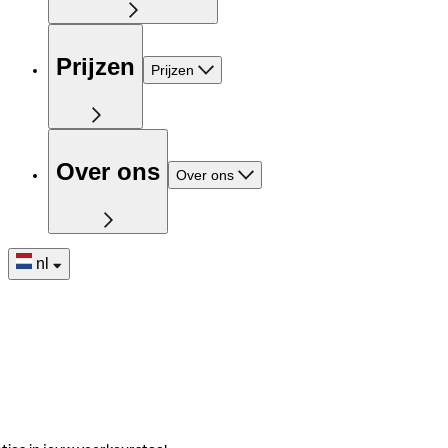
Prijzen
Prijzen
Over ons
Over ons
nl