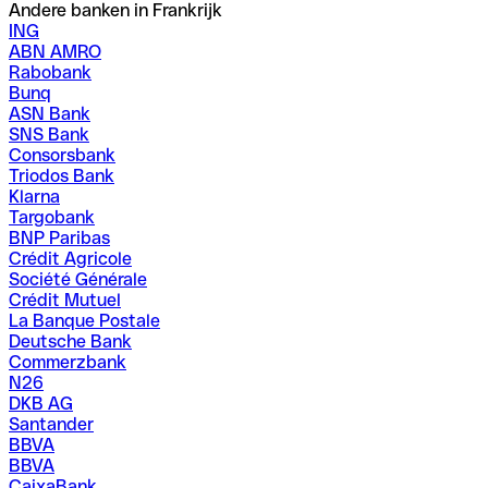
Andere banken in Frankrijk
ING
ABN AMRO
Rabobank
Bunq
ASN Bank
SNS Bank
Consorsbank
Triodos Bank
Klarna
Targobank
BNP Paribas
Crédit Agricole
Société Générale
Crédit Mutuel
La Banque Postale
Deutsche Bank
Commerzbank
N26
DKB AG
Santander
BBVA
BBVA
CaixaBank