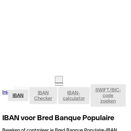
SWIFT/BIC-
IBAN
Inloggen
IBAN
IBAN-
Rekening openen
IBAN
code
Checker
calculator
zoeken
IBAN voor Bred Banque Populaire
Bereken of controleer je Bred Banque Populaire-IBAN