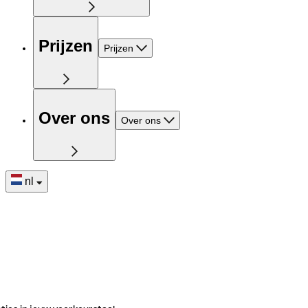
Prijzen
Prijzen
Over ons
Over ons
nl