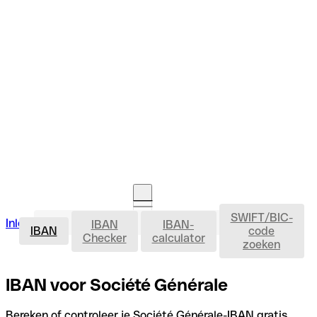
SWIFT/BIC-
IBAN
Inloggen
IBAN
IBAN-
Rekening openen
IBAN
code
Checker
calculator
zoeken
IBAN voor Société Générale
Bereken of controleer je Société Générale-IBAN gratis,