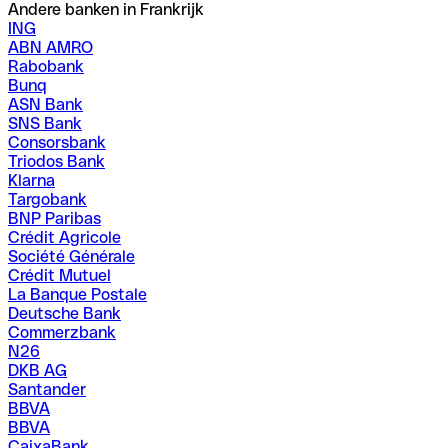
Andere banken in Frankrijk
ING
ABN AMRO
Rabobank
Bunq
ASN Bank
SNS Bank
Consorsbank
Triodos Bank
Klarna
Targobank
BNP Paribas
Crédit Agricole
Société Générale
Crédit Mutuel
La Banque Postale
Deutsche Bank
Commerzbank
N26
DKB AG
Santander
BBVA
BBVA
CaixaBank