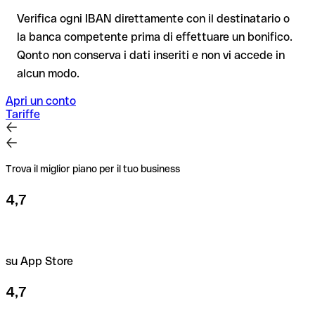
tua, e non si applica ai bonifici al di fuori dell'area SEPA.
di prova.
Verifica ogni IBAN direttamente con il destinatario o
la banca competente prima di effettuare un bonifico.
Consiglio
: verifica ogni IBAN prima di un bonifico con il nostro
Qonto non conserva i dati inseriti e non vi accede in
IBAN Checker gratuito, e in caso di dubbio confermalo con il
alcun modo.
destinatario. Questa attenzione è fondamentale soprattutto
per importi elevati o nuovi rapporti commerciali.
Apri un conto
Tariffe
Trova il miglior piano per il tuo business
4,7
su App Store
4,7