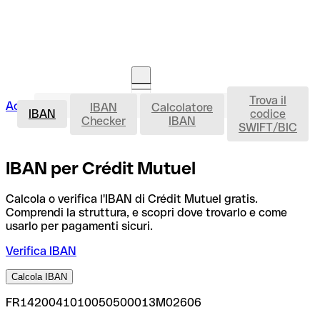
Trova il
IBAN
Accedi
IBAN
Calcolatore
Avvia la procedura
IBAN
codice
Checker
IBAN
SWIFT/BIC
IBAN per Crédit Mutuel
Calcola o verifica l'IBAN di Crédit Mutuel gratis.
Comprendi la struttura, e scopri dove trovarlo e come
usarlo per pagamenti sicuri.
Verifica IBAN
Calcola IBAN
FR1420041010050500013M02606