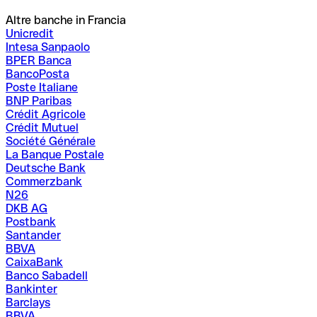
Altre banche in Francia
Unicredit
Intesa Sanpaolo
BPER Banca
BancoPosta
Poste Italiane
BNP Paribas
Crédit Agricole
Crédit Mutuel
Société Générale
La Banque Postale
Deutsche Bank
Commerzbank
N26
DKB AG
Postbank
Santander
BBVA
CaixaBank
Banco Sabadell
Bankinter
Barclays
BBVA