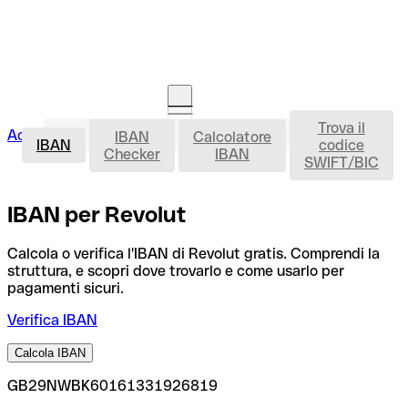
Trova il
IBAN
Accedi
IBAN
Calcolatore
Avvia la procedura
IBAN
codice
Checker
IBAN
SWIFT/BIC
IBAN per Revolut
Calcola o verifica l'IBAN di Revolut gratis. Comprendi la
struttura, e scopri dove trovarlo e come usarlo per
pagamenti sicuri.
Verifica IBAN
Calcola IBAN
GB29NWBK60161331926819