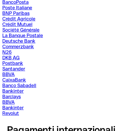
BancoPosta
Poste Italiane
BNP Paribas
Crédit Agricole
Crédit Mutuel
Société Générale
La Banque Postale
Deutsche Bank
Commerzbank
N26
DKB AG
Postbank
Santander
BBVA
CaixaBank
Banco Sabadell
Bankinter
Barclays
BBVA
Bankinter
Revolut
Pagamenti internazionali