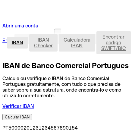
Abrir uma conta
Encontrar
IBAN
IBAN
Calculadora
Entrar
Abrir uma conta
IBAN
código
Checker
IBAN
SWIFT/BIC
IBAN de Banco Comercial Portugues
Calcule ou verifique o IBAN de Banco Comercial
Portugues gratuitamente, com tudo o que precisa de
saber sobre a sua estrutura, onde encontrá-lo e como
utilizá-lo corretamente.
Verificar IBAN
Calcular IBAN
PT50000201231234567890154