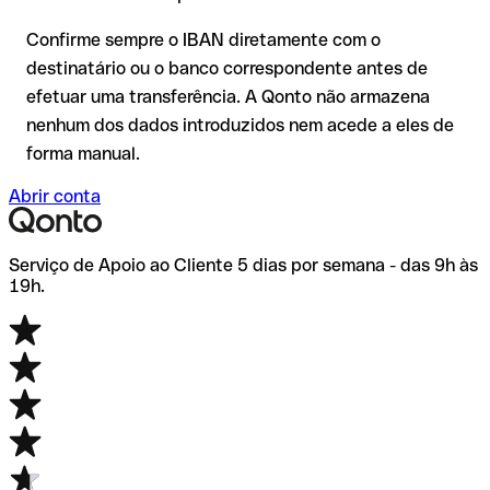
de dúvida, confirme-o diretamente com o destinatário. Esta
precaução é especialmente importante com montantes
Confirme sempre o IBAN diretamente com o
elevados ou em novas relações comerciais.
destinatário ou o banco correspondente antes de
efetuar uma transferência. A Qonto não armazena
nenhum dos dados introduzidos nem acede a eles de
forma manual.
Abrir conta
Serviço de Apoio ao Cliente 5 dias por semana - das 9h às
19h.