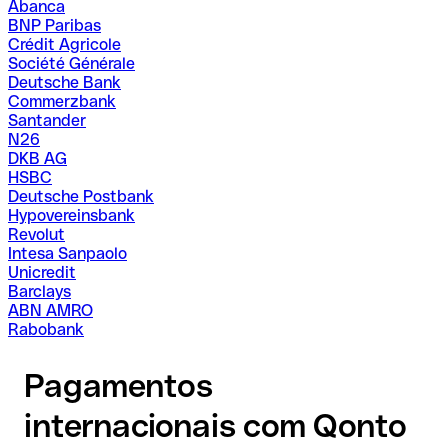
Abanca
BNP Paribas
Crédit Agricole
Société Générale
Deutsche Bank
Commerzbank
Santander
N26
DKB AG
HSBC
Deutsche Postbank
Hypovereinsbank
Revolut
Intesa Sanpaolo
Unicredit
Barclays
ABN AMRO
Rabobank
Pagamentos
internacionais com Qonto