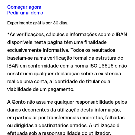
Portugues
GBP) podem aplicar-se comissões de câmbio adicionais.
Começar agora
Consulte previamente as condições em vigor com o Banco
❌ Que a conta esteja ativa e possa receber pagamentos
Pedir uma demo
Comercial Portugues.
❌ Que o titular indicado seja o correto
IBAN formalmente válido mas incorreto:
aqui a situação é
Experimente grátis por 30 dias.
mais delicada. Se o IBAN contiver um erro tipográfico que
Por que é relevante:
*As verificações, cálculos e informações sobre o IBAN
gere outra combinação formalmente válida, a transferência
é executada para uma conta alheia. Neste caso:
disponíveis nesta página têm uma finalidade
exclusivamente informativa. Todos os resultados
O banco destinatário é obrigado a colaborar na
Um IBAN pode passar todos os controlos matemáticos e não
baseiam-se numa verificação formal da estrutura do
recuperação dos fundos;
corresponder a nenhuma conta real. Por exemplo, se foram
IBAN em conformidade com a norma ISO 13616 e não
transpostos dígitos e a combinação resultante é formalmente
A sua instituição pode iniciar um processo de reclamação a
válida.
constituem qualquer declaração sobre a existência
seu pedido;
real de uma conta, a identidade do titular ou a
A devolução não está garantida, especialmente se o
viabilidade de um pagamento.
destinatário já tiver utilizado o dinheiro
Recomendação
: peça ao destinatário que confirme o IBAN
Em transferências internacionais fora do espaço SEPA, a
por escrito, especialmente em novas relações comerciais ou
A Qonto não assume qualquer responsabilidade pelos
recuperação é consideravelmente mais complexa e implica
com montantes elevados. A existência de uma conta só pode
danos decorrentes da utilização desta informação,
comissões adicionais.
ser verificada pelo próprio Banco Comercial Portugues ou
em particular por transferências incorretas, falhadas
através de uma transferência de teste.
Recomendação
: verifique cada IBAN antes de efetuar uma
ou dirigidas a destinatários errados. A utilização é
transferência com o nosso IBAN Checker gratuito e, em caso
efetuada sob a responsabilidade do utilizador.