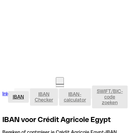
SWIFT/BIC-
IBAN
Inloggen
IBAN
IBAN-
Rekening openen
IBAN
code
Checker
calculator
zoeken
IBAN voor Crédit Agricole Egypt
Bereken of controleer je Crédit Agricole Egypt-IBAN