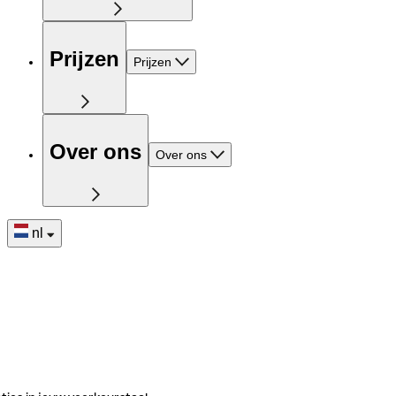
Prijzen
Prijzen
Over ons
Over ons
nl