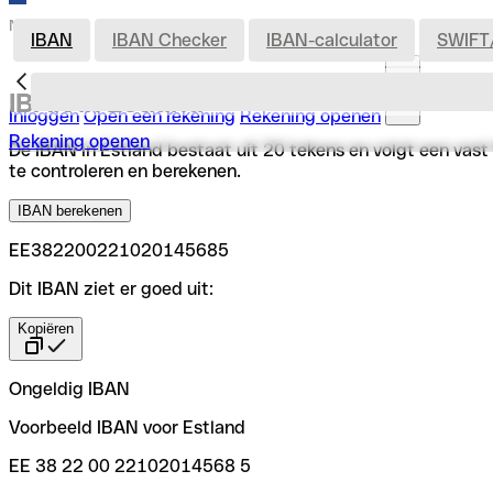
Nederland
IBAN
IBAN Checker
IBAN-calculator
SWIFT
IBAN in Estland
Inloggen
Open een rekening
Rekening openen
Rekening openen
De IBAN in Estland bestaat uit 20 tekens en volgt een vast
te controleren en berekenen.
IBAN berekenen
EE382200221020145685
Dit IBAN ziet er goed uit:
Kopiëren
Ongeldig IBAN
Voorbeeld IBAN voor Estland
EE 38 22 00 22102014568 5