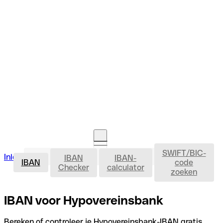
SWIFT/BIC-
IBAN
Inloggen
IBAN
IBAN-
Rekening openen
IBAN
code
Checker
calculator
zoeken
IBAN voor Hypovereinsbank
Bereken of controleer je Hypovereinsbank-IBAN gratis,