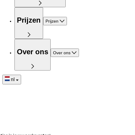
Prijzen
Prijzen
Over ons
Over ons
nl