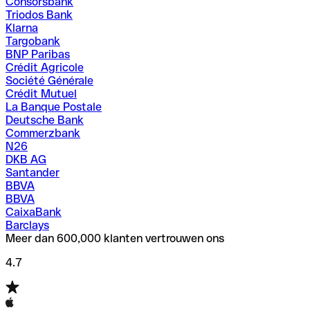
Consorsbank
Triodos Bank
Klarna
Targobank
BNP Paribas
Crédit Agricole
Société Générale
Crédit Mutuel
La Banque Postale
Deutsche Bank
Commerzbank
N26
DKB AG
Santander
BBVA
BBVA
CaixaBank
Barclays
Meer dan 600,000 klanten vertrouwen ons
4.7