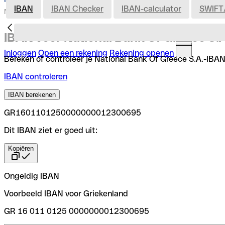
IBAN
IBAN Checker
IBAN-calculator
SWIFT
Nederland
IBAN voor National Bank Of Greece S.A
Inloggen
Open een rekening
Rekening openen
Bereken of controleer je National Bank Of Greece S.A.-IBAN 
IBAN controleren
IBAN berekenen
GR1601101250000000012300695
Dit IBAN ziet er goed uit:
Kopiëren
Ongeldig IBAN
Voorbeeld IBAN voor Griekenland
GR 16 011 0125 0000000012300695