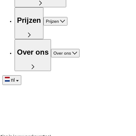
Prijzen
Prijzen
Over ons
Over ons
nl