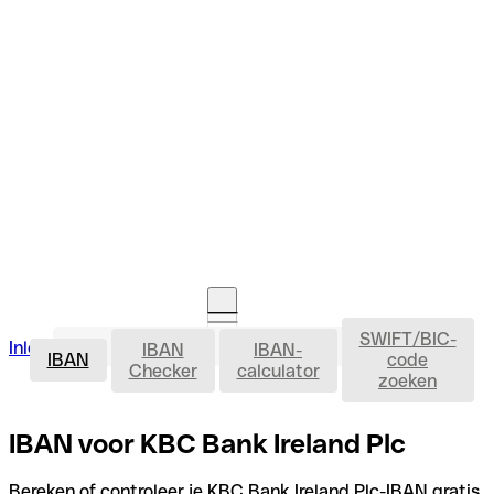
SWIFT/BIC-
IBAN
Inloggen
IBAN
IBAN-
Rekening openen
IBAN
code
Checker
calculator
zoeken
IBAN voor KBC Bank Ireland Plc
Bereken of controleer je KBC Bank Ireland Plc-IBAN gratis,