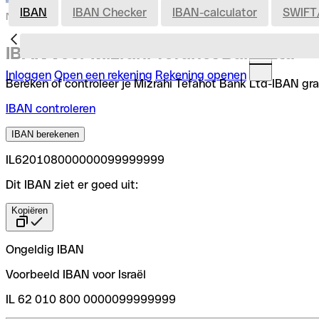
IBAN
IBAN Checker
IBAN-calculator
SWIFT
Nederland
IBAN voor Mizrahi Tefahot Bank Ltd
Inloggen
Open een rekening
Rekening openen
Bereken of controleer je Mizrahi Tefahot Bank Ltd-IBAN grat
IBAN controleren
IBAN berekenen
IL620108000000099999999
Dit IBAN ziet er goed uit:
Kopiëren
Ongeldig IBAN
Voorbeeld IBAN voor Israël
IL 62 010 800 0000099999999