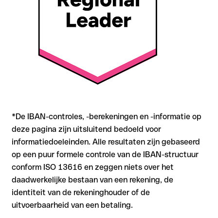
met onze gratis IBAN Checker op formele juistheid, en
bevestig de IBAN bij twijfel direct bij de ontvanger. Vooral bij
grotere bedragen of nieuwe zakenrelaties is deze
zorgvuldigheid essentieel.
*De IBAN-controles, -berekeningen en -informatie op
deze pagina zijn uitsluitend bedoeld voor
informatiedoeleinden. Alle resultaten zijn gebaseerd
op een puur formele controle van de IBAN-structuur
conform ISO 13616 en zeggen niets over het
daadwerkelijke bestaan van een rekening, de
identiteit van de rekeninghouder of de
uitvoerbaarheid van een betaling.