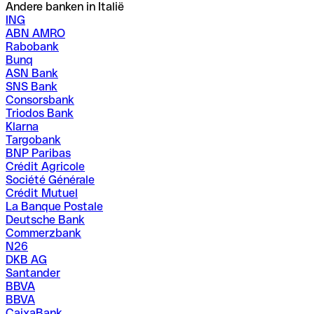
Andere banken in Italië
ING
ABN AMRO
Rabobank
Bunq
ASN Bank
SNS Bank
Consorsbank
Triodos Bank
Klarna
Targobank
BNP Paribas
Crédit Agricole
Société Générale
Crédit Mutuel
La Banque Postale
Deutsche Bank
Commerzbank
N26
DKB AG
Santander
BBVA
BBVA
CaixaBank