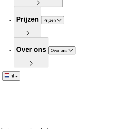
Prijzen
Prijzen
Over ons
Over ons
nl