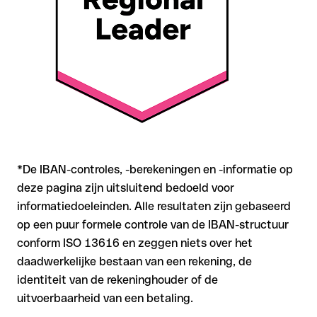
met onze gratis IBAN Checker op formele juistheid, en
bevestig de IBAN bij twijfel direct bij de ontvanger. Vooral bij
grotere bedragen of nieuwe zakenrelaties is deze
zorgvuldigheid essentieel.
*De IBAN-controles, -berekeningen en -informatie op
deze pagina zijn uitsluitend bedoeld voor
informatiedoeleinden. Alle resultaten zijn gebaseerd
op een puur formele controle van de IBAN-structuur
conform ISO 13616 en zeggen niets over het
daadwerkelijke bestaan van een rekening, de
identiteit van de rekeninghouder of de
uitvoerbaarheid van een betaling.