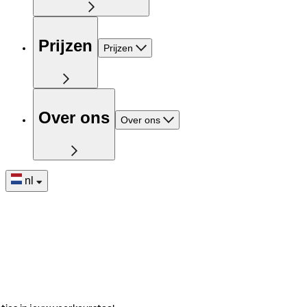
Prijzen
Prijzen
Over ons
Over ons
nl