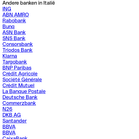
Andere banken in Italië
ING
ABN AMRO
Rabobank
Bunq
ASN Bank
SNS Bank
Consorsbank
Triodos Bank
Klarna
Targobank
BNP Paribas
Crédit Agricole
Société Générale
Crédit Mutuel
La Banque Postale
Deutsche Bank
Commerzbank
N26
DKB AG
Santander
BBVA
BBVA
CaixaBank