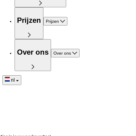
Prijzen
Prijzen
Over ons
Over ons
nl