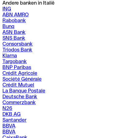
Andere banken in Italië
ING
ABN AMRO
Rabobank
Bunq
ASN Bank
SNS Bank
Consorsbank
Triodos Bank
Klarna
Targobank
BNP Paribas
Crédit Agricole
Société Générale
Crédit Mutuel
La Banque Postale
Deutsche Bank
Commerzbank
N26
DKB AG
Santander
BBVA
BBVA
CaixaBank