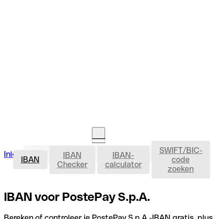
SWIFT/BIC-
IBAN
Inloggen
IBAN
IBAN-
Rekening openen
IBAN
code
Checker
calculator
zoeken
IBAN voor PostePay S.p.A.
Bereken of controleer je PostePay S.p.A.-IBAN gratis, plus