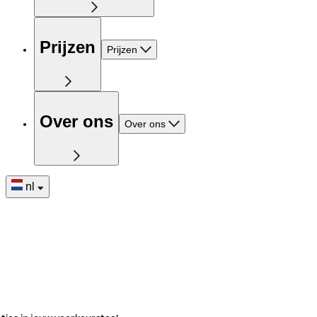
Prijzen
Prijzen
Over ons
Over ons
nl