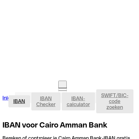
SWIFT/BIC-
IBAN
Inloggen
IBAN
IBAN-
Rekening openen
IBAN
code
Checker
calculator
zoeken
IBAN voor Cairo Amman Bank
Bereken of controleer je Cairo Amman Bank-IBAN gratis,