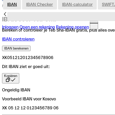
IBAN
IBAN Checker
IBAN-calculator
SWIFT
Nederland
IBAN voor Teb Sha
Inloggen
Open een rekening
Rekening openen
Bereken of controleer je Teb Sha-IBAN gratis, plus alles ov
IBAN controleren
IBAN berekenen
XK051212012345678906
Dit IBAN ziet er goed uit:
Kopiëren
Ongeldig IBAN
Voorbeeld IBAN voor Kosovo
XK 05 12 12 0123456789 06