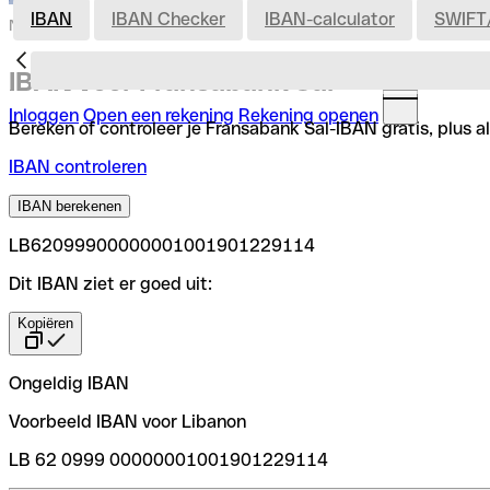
IBAN
IBAN Checker
IBAN-calculator
SWIFT
Nederland
IBAN voor Fransabank Sal
Inloggen
Open een rekening
Rekening openen
Bereken of controleer je Fransabank Sal-IBAN gratis, plus a
IBAN controleren
IBAN berekenen
LB62099900000001001901229114
Dit IBAN ziet er goed uit:
Kopiëren
Ongeldig IBAN
Voorbeeld IBAN voor Libanon
LB 62 0999 00000001001901229114