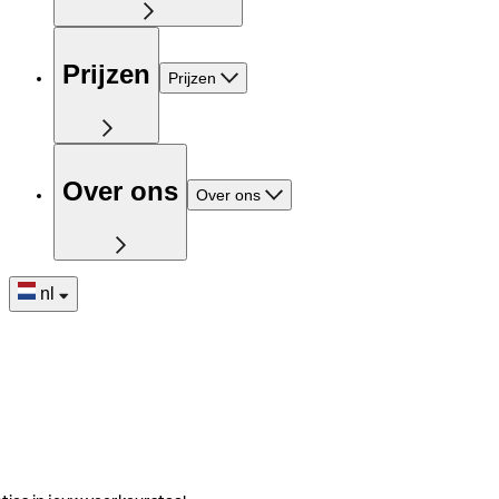
Prijzen
Prijzen
Over ons
Over ons
nl